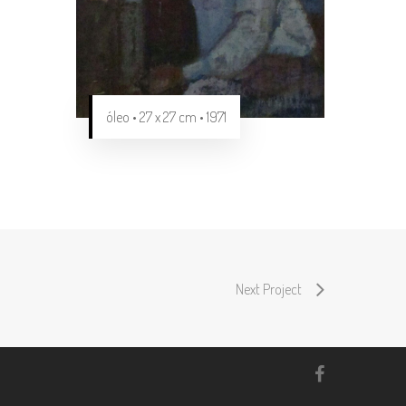
óleo • 27 x 27 cm • 1971
Next Project